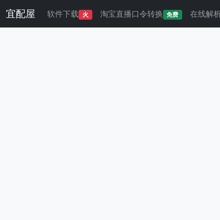
宜配屋
软件下载
淘宝直播口令转换
在线解
火
免费