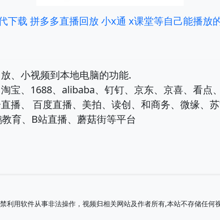
代下载 拼多多直播回放 小x通 x课堂等自己能播放
放、小视频到本地电脑的功能.
宝、1688、alibaba、钉钉、京东、京喜、看
直播、 百度直播、美拍、读创、和商务、微缘、苏
鹏教育、B站直播、蘑菇街等平台
严禁利用软件从事非法操作，视频归相关网站及作者所有,本站不存储任何视频及图