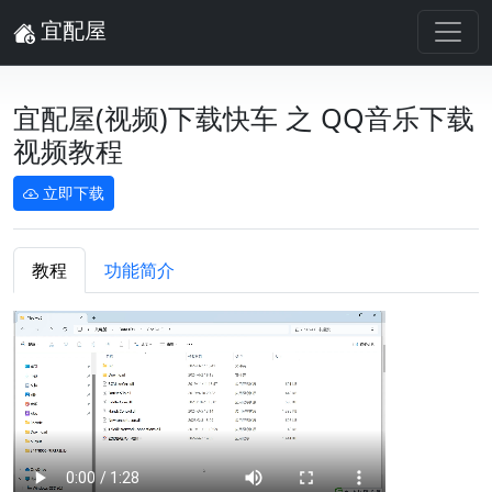
宜配屋
宜配屋(视频)下载快车 之 QQ音乐下载
视频教程
立即下载
教程
功能简介