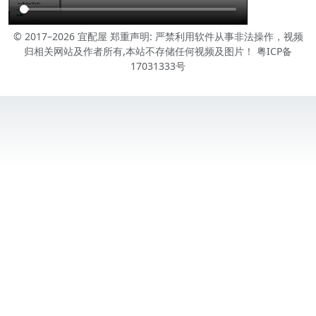
© 2017–2026 宜配屋 郑重声明: 严禁利用软件从事非法操作，视频
归相关网站及作者所有,本站不存储任何视频及图片！ 粤ICP备
17031333号